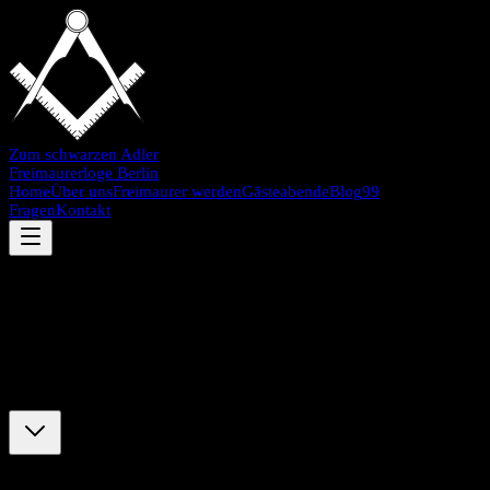
Zum schwarzen Adler
Freimaurerloge Berlin
Home
Über uns
Freimaurer werden
Gästeabende
Blog
99
Fragen
Kontakt
Voraussetzungen