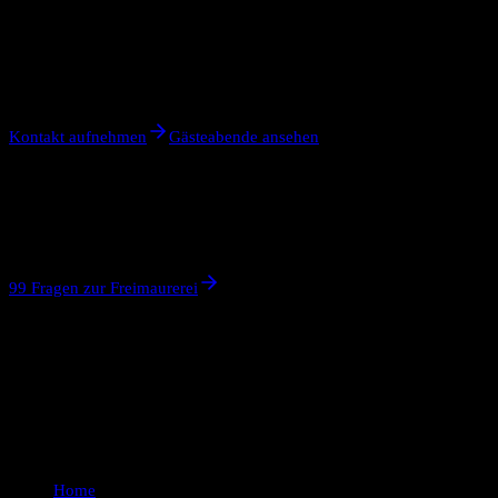
Bereit für den ersten Schritt?
Schreiben Sie uns eine unverbindliche Nachricht. Wir freuen uns
darauf, Sie kennenzulernen.
Kontakt aufnehmen
Gästeabende ansehen
Noch Fragen?
In unseren 99 Fragen zur Freimaurerei finden Sie Antworten auf alle
wichtigen Fragen.
99 Fragen zur Freimaurerei
Zum schwarzen Adler
Freimaurerloge in Berlin-Charlottenburg seit 1924
Navigation
Home